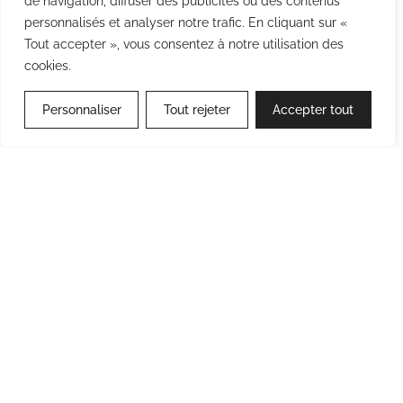
de navigation, diffuser des publicités ou des contenus
réussi
personnalisés et analyser notre trafic. En cliquant sur «
Introduction Avec les enjeux autour du
Tout accepter », vous consentez à notre utilisation des
télétravail et des équipes hybrides, les
cookies.
entreprises doivent redoubler d’ingéniosité pour
maintenir…
Personnaliser
Tout rejeter
Accepter tout