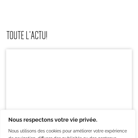
TOUTE L'ACTU!
Nous respectons votre vie privée.
Cours de cuisine en ligne : une activité
Nous utilisons des cookies pour améliorer votre expérience
originale pour un team building à distance