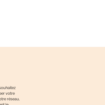
souhaitez
per votre
otre réseau,
nt le