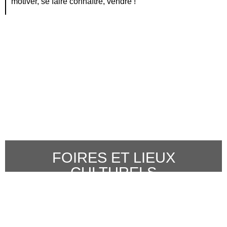
motiver, se faire connaître, vendre !
FOIRES ET LIEUX
CULTURELS
Valoriser l’image de votre lieu – Valoriser la gastronomie locale –
Dynamiser vos ventes