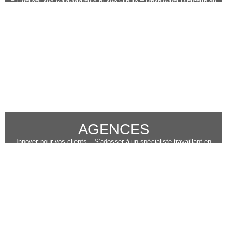
travail – Remercier vos équipes – Accroitre vos ventes
AGENCES
Innover pour vos clients – S’adosser à un spécialiste travaillant en
marque blanche – Consacrez-vous à vos clients