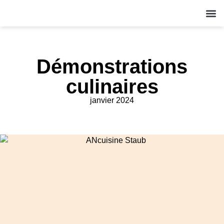
QUI S
NOS A
ACT
Démonstrations
culinaires
janvier 2024