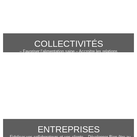
COLLECTIVITÉS
– Favoriser l’alimentation saine – Accroitre les relations
intergénérationnelles – Développer l’économie locale – Contribuer à
réduire les déchets
ENTREPRISES
– Fideliser vos collaborateurs et vos clients – Développer Bien-être au