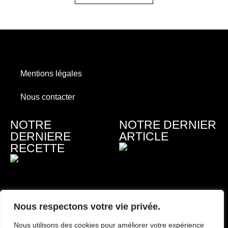
Mentions légales
Nous contacter
NOTRE
NOTRE DERNIER
DERNIERE
ARTICLE
RECETTE
Nous respectons votre vie privée.
Topping welsh, à la
Combien coûte une
Nous utilisons des cookies pour améliorer votre expérience