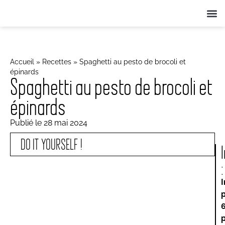
QUI SOMME
NOS ANIMA
ACTUS 
Accueil
»
Recettes
»
Spaghetti au pesto de brocoli et
épinards
Spaghetti au pesto de brocoli et
épinards
Publié le
28 mai 2024
DO IT YOURSELF !
: