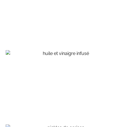
Topping welsh, à la bière brune
atelier écoresponsable - crédit agricole montrouge
Huile infusée aux herbes séches, vinaigre infusé aux
queues de fraises, pour ne rien perdre ….
inspirations végétales