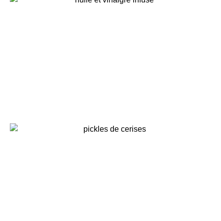
Huile infusée aux herbes séches,
vinaigre infusé aux queues de
fraises, pour ne rien perdre ….
inspirations végétales
Pickles de cerises, ou comment
conserver ses fruits d’été …