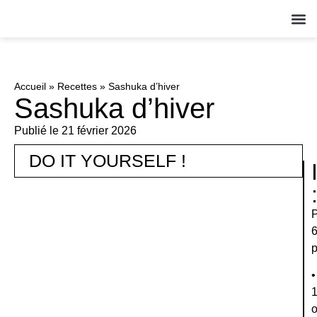
QUI S
NOS A
ACT
Accueil
»
Recettes
»
Sashuka d’hiver
Sashuka d’hiver
Publié le
21 février 2026
DO IT YOURSELF !
•
1