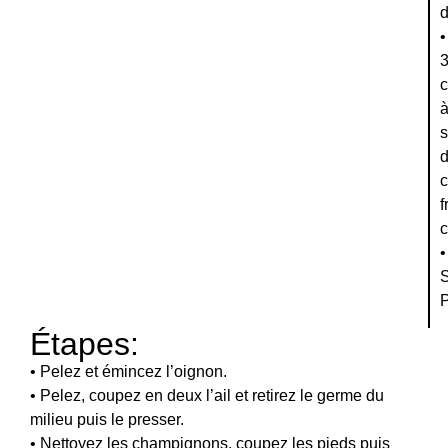
d
•
c
c
f
c
•
S
P
Étapes:
• Pelez et émincez l’oignon.
• Pelez, coupez en deux l’ail et retirez le germe du
milieu puis le presser.
• Nettoyez les champignons, coupez les pieds puis