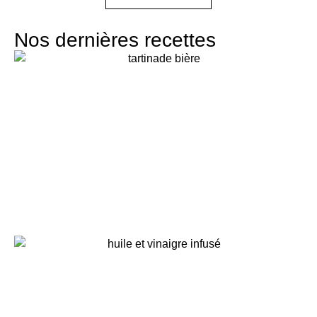
Nos dernières recettes
Topping welsh, à la bière brune
atelier écoresponsable - crédit agricole montrouge