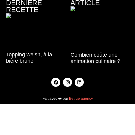
DERNIERE
ARTICLE
RECETTE
Topping welsh, à la
Combien coûte une
bière brune
animation culinaire ?
Lire la suite »
Lire la suite »
Fait avec ❤️ par
Betrue agency