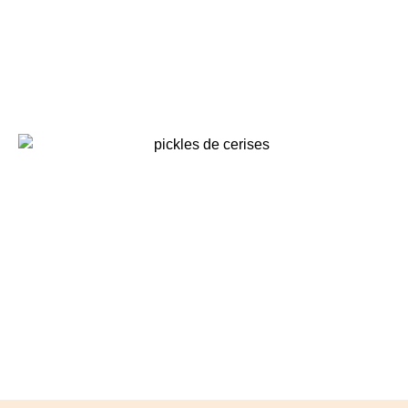
Huile infusée aux herbes séches,
vinaigre infusé aux queues de
fraises, pour ne rien perdre ….
inspirations végétales
Pickles de cerises, ou comment
conserver ses fruits d’été …
inspirations végétales