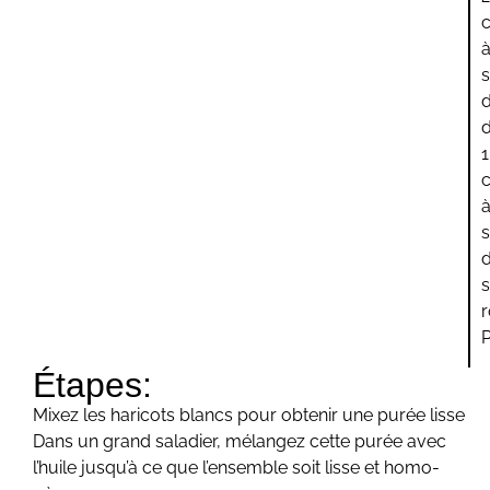
c
d
d
1
c
P
Étapes:
Mixez les hari­cots blancs pour obte­nir une purée lisse
Dans un grand sala­dier, mélan­gez cette purée avec
l’huile jusqu’à ce que l’ensemble soit lisse et homo­