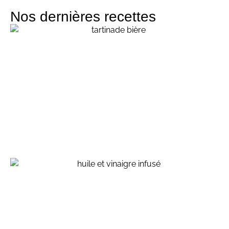
Nos dernières recettes
Topping welsh, à la bière brune
atelier écoresponsable - crédit agricole montrouge