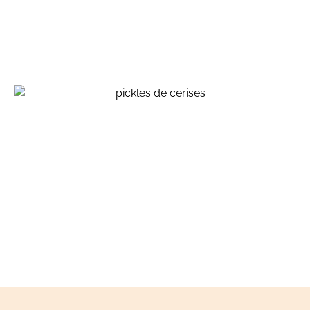
Huile infusée aux herbes séches,
vinaigre infusé aux queues de
fraises, pour ne rien perdre ….
inspirations végétales
Pickles de cerises, ou comment
conserver ses fruits d’été …
inspirations végétales