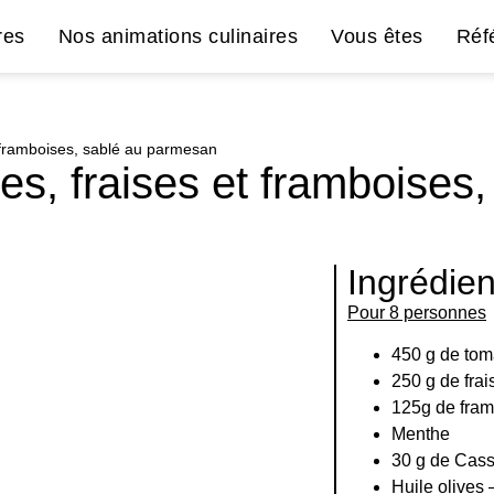
res
Nos animations culinaires
Vous êtes
Réf
 framboises, sablé au parmesan
s, fraises et framboises
Ingrédien
Pour 8 personnes
450 g de tom
250 g de frai
125g de fra
Menthe
30 g de Cas
Huile olives