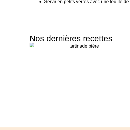
Servir en petits verres avec une feuille
Nos dernières recettes
Topping welsh, à la bière
brune
atelier écoresponsable - crédit agricole montrouge