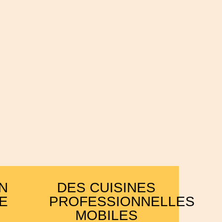
N
DES CUISINES
E
PROFESSIONNELLES
MOBILES