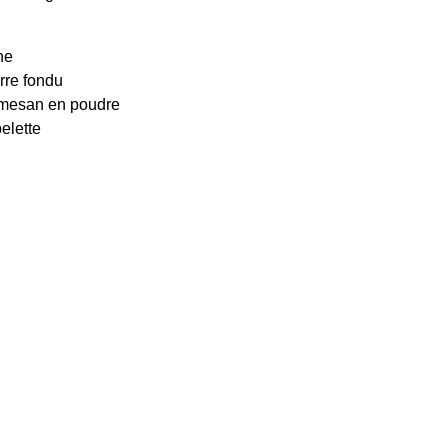
ne
rre fondu
rmesan en poudre
elette