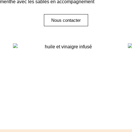
 de menthe avec les sablés en accompagnement
Nous contacter
Huile infusée aux herbes
séches, vinaigre infusé aux
queues de fraises, pour ne
rien perdre ….
inspirations végétales