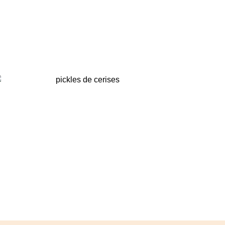
Pickles de cerises, ou
comment conserver ses fruits
d’été …
inspirations végétales