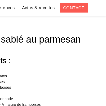
érences
Actus & recettes
CONTACT
, sablé au parmesan
ts :
ates
ses
mboises
sonnade
 – Vinaigre de framboises