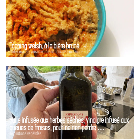
Topping welsh, à la bière brune
atelier écoresponsable - crédit agricole montrouge
Huile infusée aux herbes séches, vinaigre infusé aux
queues de fraises, pour ne rien perdre ….
inspirations végétales