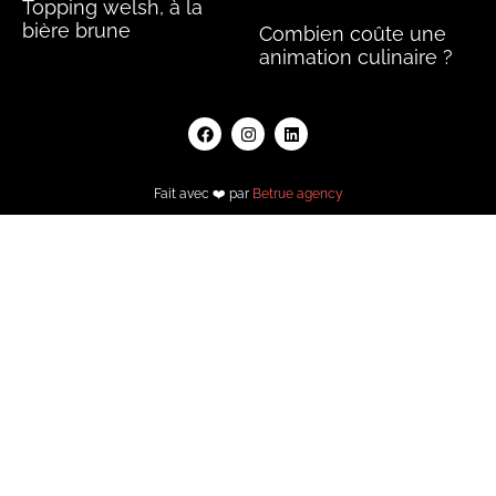
Topping welsh, à la
bière brune
Combien coûte une
animation culinaire ?
Lire la suite »
Lire la suite »
Fait avec ❤️ par
Betrue agency