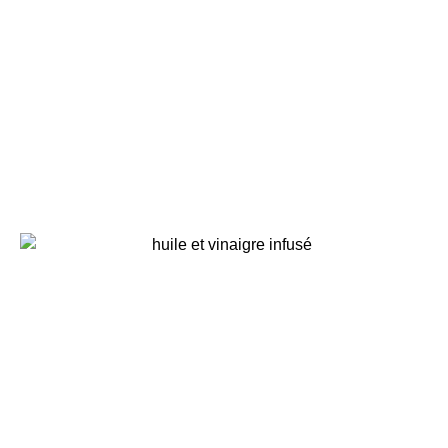
Topping welsh, à la bière brune
atelier écoresponsable - crédit agricole montrouge
Huile infusée aux herbes séches,
vinaigre infusé aux queues de
fraises, pour ne rien perdre ….
inspirations végétales