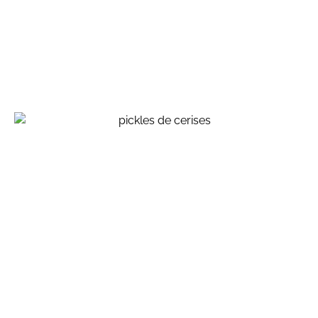
Huile infusée aux herbes séches, vinaigre infusé aux
queues de fraises, pour ne rien perdre ….
inspirations végétales
Pickles de cerises, ou comment conserver ses
fruits d’été …
inspirations végétales