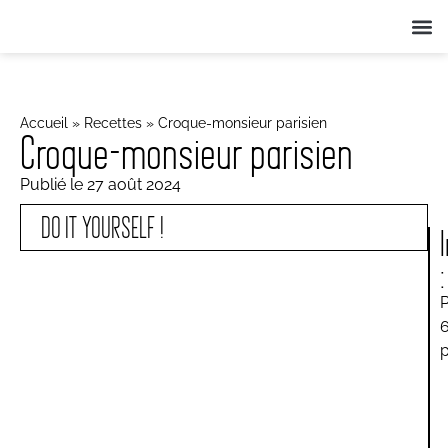
QUI SOMME
NOS ANIMA
ACTUS 
Accueil
»
Recettes
»
Croque-monsieur parisien
Croque-monsieur parisien
Publié le
27 août 2024
DO IT YOURSELF !
: