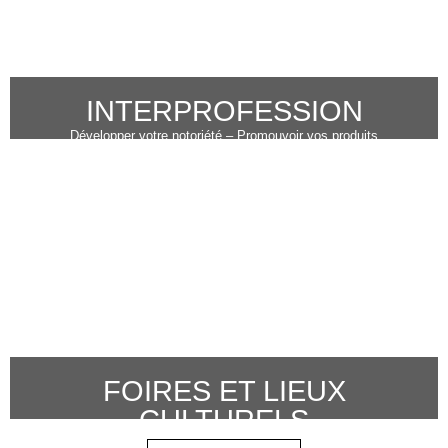
INTERPROFESSION
Développer votre notoriété – Promouvoir vos produits
FOIRES ET LIEUX
CULTURELS
Accroître la fréquentation de votre mall – Fidéliser votre population –