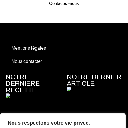
Contactez-nous
Dynamiser votre notoriété – Accroitre les ventes de vos enseignes
Mentions légales
Nous contacter
NOTRE
NOTRE DERNIER
DERNIERE
ARTICLE
RECETTE
Nous respectons votre vie privée.