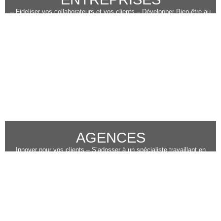
– Fideliser vos collaborateurs et vos clients – Développer Bien-être au
travail – Remercier vos équipes – Accroitre vos ventes
AGENCES
Innover pour vos clients – S’adosser à un spécialiste travaillant en
marque blanche – Consacrez-vous à vos clients