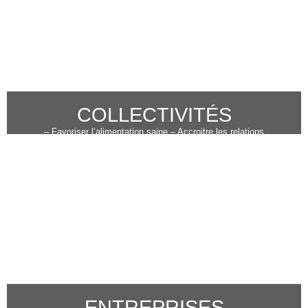
COLLECTIVITÉS
– Favoriser l’alimentation saine – Accroitre les relations
intergénérationnelles – Développer l’économie locale – Contribuer à
réduire les déchets
ENTREPRISES