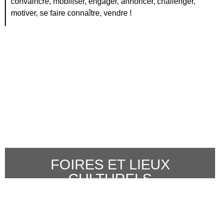
convaincre, mobiliser, engager, annoncer, challenger,
motiver, se faire connaître, vendre !
FOIRES ET LIEUX
CULTURELS
Valoriser l’image de votre lieu – Valoriser la gastronomie locale –
Dynamiser vos ventes