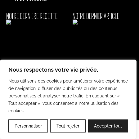
NOTRE DERNIERE RECETTE
NOTRE DERNIER ARTICLE
Topping welsh, à la
bière brune
Combien coûte une
Nous respectons votre vie privée.
animation culinaire ?
Lire la suite »
Nous utilisons des cookies pour améliorer votre expérience
Lire la suite »
de navigation, diffuser des publicités ou des contenus
personnalisés et analyser notre trafic. En cliquant sur «
Tout accepter », vous consentez à notre utilisation des
cookies.
Fait avec ❤️ par
Betrue agency
Personnaliser
Tout rejeter
Accepter tout