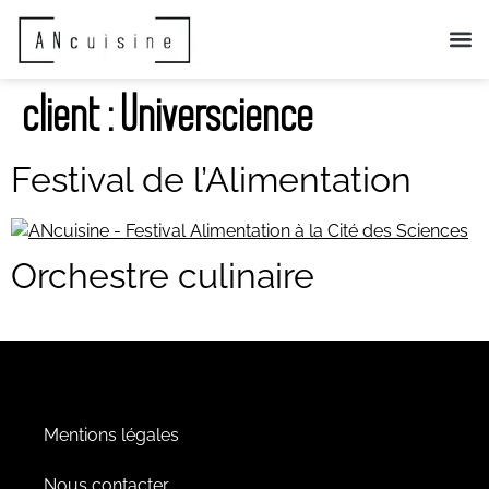
QUI SOMME
NOS ANIMA
ACTUS 
client :
Universcience
Festival de l’Alimentation
Orchestre culinaire
Mentions légales
Nous contacter