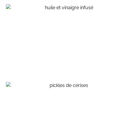
Huile infusée aux herbes séches, vinaigre infusé aux
queues de fraises, pour ne rien perdre ….
inspirations végétales
Pickles de cerises, ou comment conserver ses