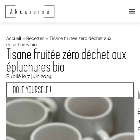
QUI SOMME
NOS ANIMA
ACTUS 
Accueil
»
Recettes
»
Tisane fruitée zéro déchet aux
épluchures bio
Tisane fruitée zéro déchet aux
épluchures bio
Publié le
7 juin 2024
DO IT YOURSELF !
:
: