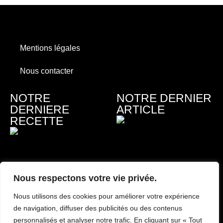
Mentions légales
Nous contacter
NOTRE
NOTRE DERNIER
DERNIERE
ARTICLE
RECETTE
Nous respectons votre vie privée.
Topping welsh, à la
Combien coûte une
Nous utilisons des cookies pour améliorer votre expérience
bière brune
animation culinaire ?
de navigation, diffuser des publicités ou des contenus
Lire la suite »
Lire la suite »
personnalisés et analyser notre trafic. En cliquant sur « Tout