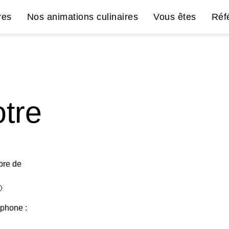
res
Nos animations culinaires
Vous êtes
Réf
otre
bre de

éphone :