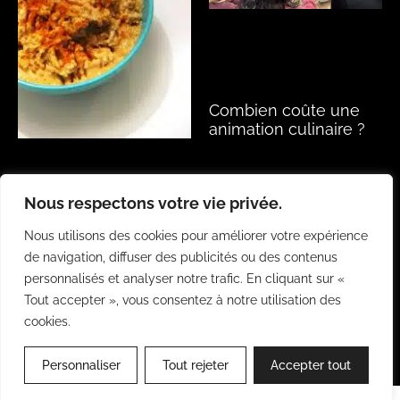
Combien coûte une
animation culinaire ?
Lire la suite »
Nous respectons votre vie privée.
Nous utilisons des cookies pour améliorer votre expérience
Topping welsh, à la
bière brune
de navigation, diffuser des publicités ou des contenus
personnalisés et analyser notre trafic. En cliquant sur «
Lire la suite »
Tout accepter », vous consentez à notre utilisation des
cookies.
Personnaliser
Tout rejeter
Accepter tout
Fait avec ❤️ par
Betrue agency